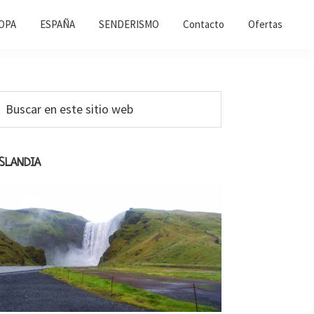
OPA
ESPAÑA
SENDERISMO
Contacto
Ofertas
Barra
uscar
n
ateral
ste
primaria
itio
ISLANDIA
web