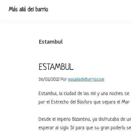
Ir
Ir
Ir
Ir
Más allá del barrio
a
al
a
al
Blog
navegación
contenido
la
pie
de
principal
principal
barra
de
viajes,
lateral
página
Estambul
escapadas
primaria
y
pequeñas
ESTAMBUL
rutas
18/02/2022
Por
masalladelbarrio.com
Estambul, la ciudad de las mil y una noches se
por el Estrecho del Bósforo que separa el Ma
Desde el imperio Bizantino, ya disfrutaba de un
esperar al siglo IV para que su gran poderío se