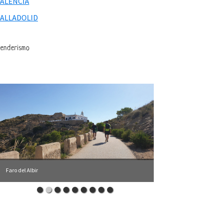
VALENCIA
VALLADOLID
enderismo
Faro del Albir