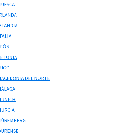
HUESCA
IRLANDA
ISLANDIA
TALIA
LEÓN
LETONIA
LUGO
MACEDONIA DEL NORTE
MÁLAGA
MUNICH
MURCIA
NÚREMBERG
OURENSE