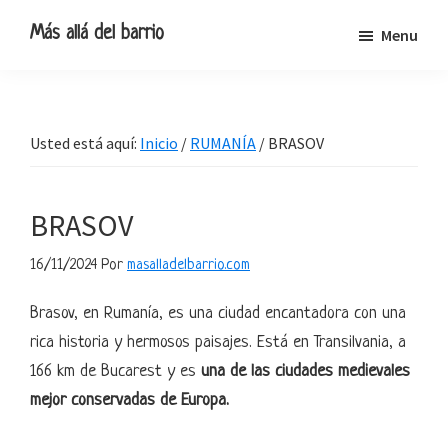
Ir
Ir
Ir
Ir
Más allá del barrio
Menu
a
al
a
al
Blog
navegación
contenido
la
pie
de
principal
principal
barra
de
viajes,
lateral
página
Usted está aquí:
Inicio
/
RUMANÍA
/
BRASOV
escapadas
primaria
y
pequeñas
BRASOV
rutas
16/11/2024
Por
masalladelbarrio.com
Brasov, en Rumanía, es una ciudad encantadora con una
rica historia y hermosos paisajes. Está en Transilvania, a
166 km de Bucarest y es
una de las ciudades medievales
mejor conservadas de Europa.