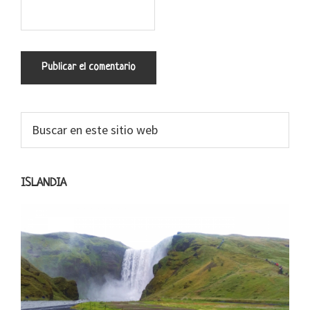
Barra
Buscar
en
lateral
este
primaria
sitio
ISLANDIA
web