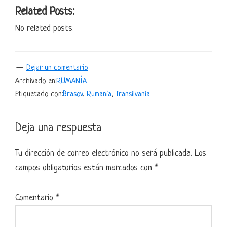
Related Posts:
No related posts.
Dejar un comentario
Archivado en:
RUMANÍA
Etiquetado con:
Brasov
,
Rumanía
,
Transilvania
Interacciones
Deja una respuesta
con
Tu dirección de correo electrónico no será publicada.
Los
los
campos obligatorios están marcados con
*
lectores
Comentario
*