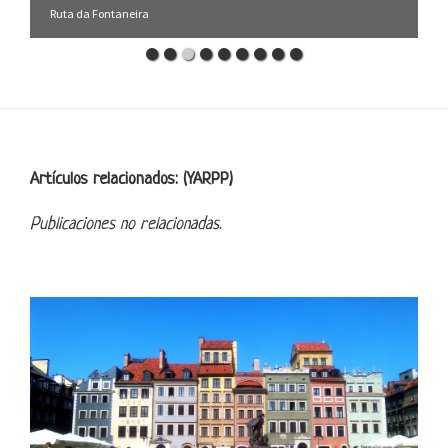
Senda de los Pantaneros
Footer
Artículos relacionados: (YARPP)
Publicaciones no relacionadas.