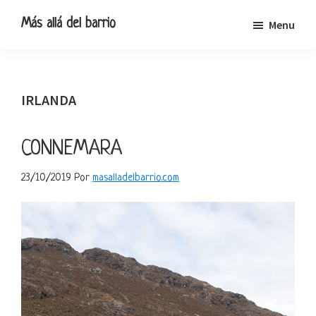
Ir
Ir
Ir
Ir
Más allá del barrio
Menu
a
al
a
al
Blog
navegación
contenido
la
pie
de
principal
principal
barra
de
viajes,
lateral
página
IRLANDA
escapadas
primaria
y
pequeñas
CONNEMARA
rutas
23/10/2019
Por
masalladelbarrio.com