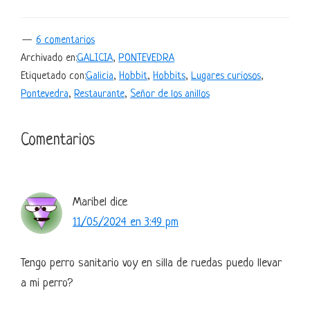
6 comentarios
Archivado en:
GALICIA
,
PONTEVEDRA
Etiquetado con:
Galicia
,
Hobbit
,
Hobbits
,
Lugares curiosos
,
Pontevedra
,
Restaurante
,
Señor de los anillos
Interacciones
Comentarios
con
los
Maribel
dice
lectores
11/05/2024 en 3:49 pm
Tengo perro sanitario voy en silla de ruedas puedo llevar
a mi perro?