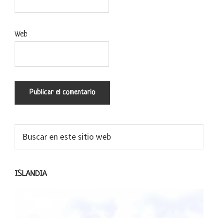
Web
Barra
Buscar
en
lateral
este
primaria
sitio
ISLANDIA
web