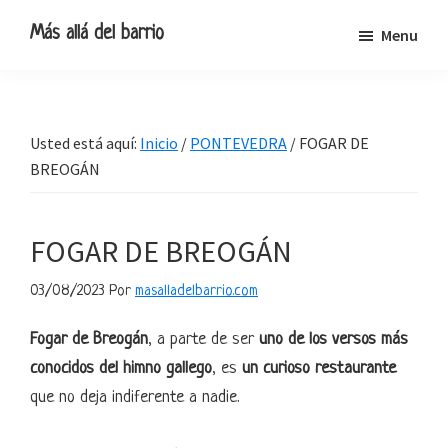
Ir
Ir
Ir
Ir
Más allá del barrio
Menu
a
al
a
al
Blog
navegación
contenido
la
pie
de
principal
principal
barra
de
viajes,
lateral
página
Usted está aquí:
Inicio
/
PONTEVEDRA
/
FOGAR DE
escapadas
primaria
BREOGÁN
y
pequeñas
rutas
FOGAR DE BREOGÁN
03/08/2023
Por
masalladelbarrio.com
Fogar de Breogán
, a parte de ser
uno de los versos más
conocidos del himno gallego
, es
un curioso restaurante
que no deja indiferente a nadie.