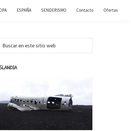
OPA
ESPAÑA
SENDERISMO
Contacto
Ofertas
Barra
uscar
n
ateral
ste
primaria
itio
ISLANDIA
web