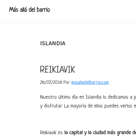
Ir
Ir
Ir
Ir
Más allá del barrio
a
al
a
al
Blog
navegación
contenido
la
pie
de
principal
principal
barra
de
viajes,
lateral
página
ISLANDIA
escapadas
primaria
y
pequeñas
REIKIAVIK
rutas
28/07/2018
Por
masalladelbarrio.com
Nuestro último día en Islandia lo dedicamos a 
y disfrutar. La mayoría de ellos puedes verlos
Reikiavik es
la capital y la ciudad más grande d