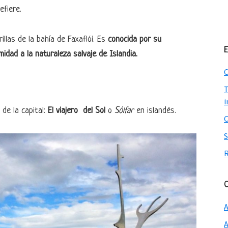
efiere.
illas de la bahía de Faxaflói. Es
conocida por su
E
idad a la naturaleza salvaje de Islandia.
C
T
i
de la capital:
El viajero del Sol
o
Sólfar
en islandés.
C