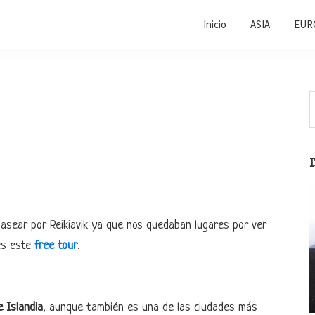
Inicio
ASIA
EUR
B
e
l
e
s
pasear por Reikiavik ya que nos quedaban lugares por ver
 es este
free tour
.
e Islandia
, aunque también es una de las ciudades más