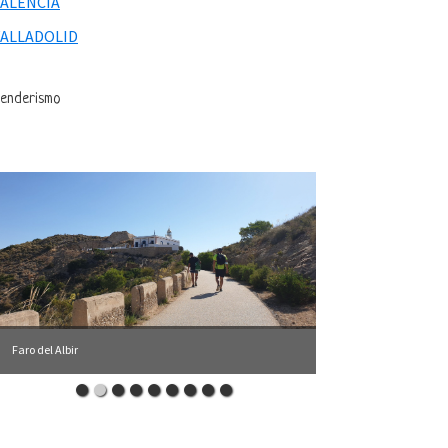
VALENCIA
VALLADOLID
enderismo
Faro del Albir