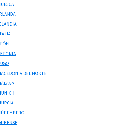
HUESCA
IRLANDA
ISLANDIA
TALIA
LEÓN
LETONIA
LUGO
MACEDONIA DEL NORTE
MÁLAGA
MUNICH
MURCIA
NÚREMBERG
OURENSE