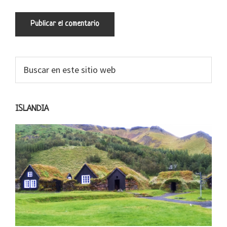
Barra
Buscar
en
lateral
este
primaria
sitio
ISLANDIA
web