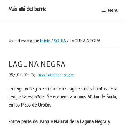
Ir
Ir
Ir
Ir
Más allá del barrio
Menu
a
al
a
al
Blog
navegación
contenido
la
pie
de
principal
principal
barra
de
viajes,
lateral
página
Usted está aquí:
Inicio
/
SORIA
/
LAGUNA NEGRA
escapadas
primaria
y
pequeñas
LAGUNA NEGRA
rutas
09/10/2019
Por
masalladelbarrio.com
La Laguna Negra es uno de los lugares más bonitos de la
geografía española.
Se encuentra a unos 50 km de Soria,
en los Picos de Urbión.
Forma parte del Parque Natural de la Laguna Negra y