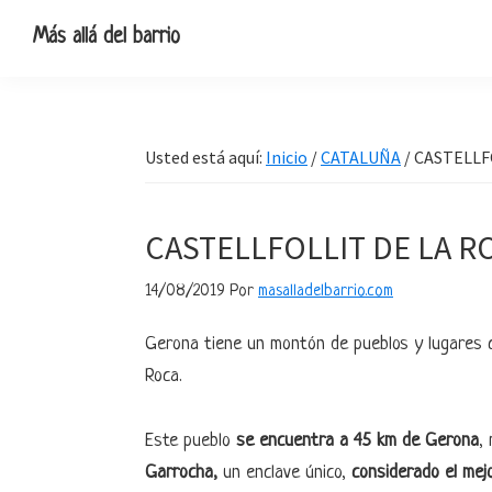
Ir
Ir
Ir
Ir
Más allá del barrio
a
al
a
al
Blog
navegación
contenido
la
pie
de
principal
principal
barra
de
viajes,
lateral
página
Usted está aquí:
Inicio
/
CATALUÑA
/
CASTELLF
escapadas
primaria
y
pequeñas
CASTELLFOLLIT DE LA R
rutas
14/08/2019
Por
masalladelbarrio.com
Gerona tiene un montón de pueblos y lugares co
Roca.
Este pueblo
se encuentra
a 45 km de Gerona
,
Garrocha,
un enclave único,
considerado el mejor