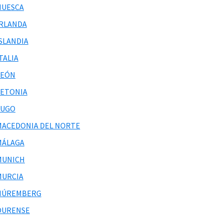
HUESCA
IRLANDA
ISLANDIA
TALIA
LEÓN
LETONIA
LUGO
MACEDONIA DEL NORTE
MÁLAGA
MUNICH
MURCIA
NÚREMBERG
OURENSE