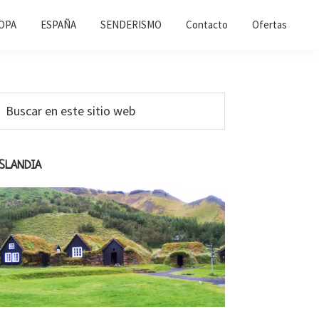
OPA
ESPAÑA
SENDERISMO
Contacto
Ofertas
Barra
uscar
n
ateral
ste
primaria
itio
ISLANDIA
web