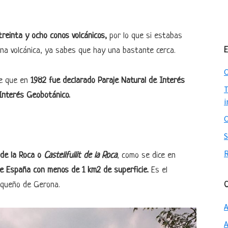
reinta y ocho conos volcánicos,
por lo que si estabas
E
na volcánica, ya sabes que hay una bastante cerca.
C
de que en
1982 fue declarado Paraje Natural de Interés
T
Interés Geobotánico.
i
t de la Roca o
Castellfullit de la Roca
, como se dice en
e España con menos de 1 km2 de superficie.
Es el
C
equeño de Gerona.