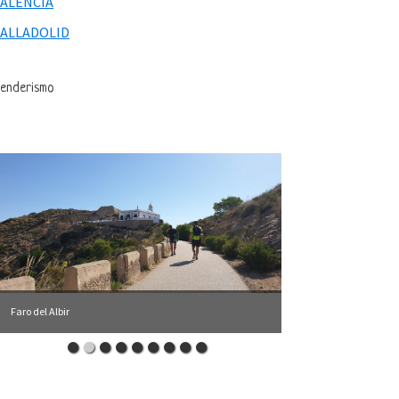
VALENCIA
VALLADOLID
enderismo
Faro del Albir