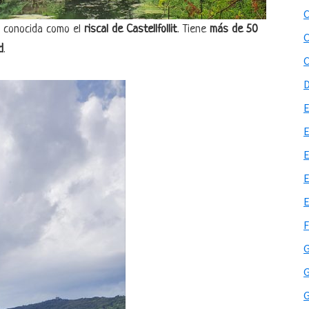
conocida como el
riscal de Castellfollit
. Tiene
más de 50
d
.
G