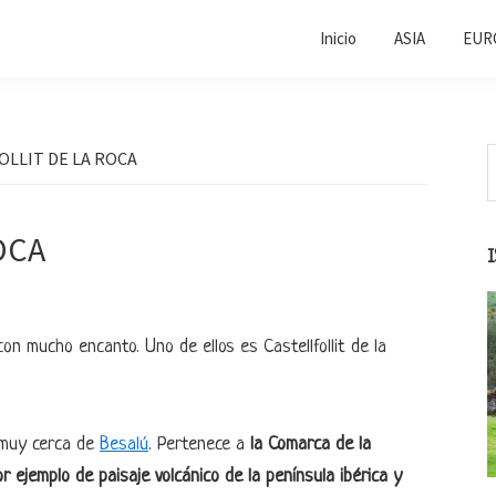
Inicio
ASIA
EUR
B
OLLIT DE LA ROCA
e
l
e
s
OCA
n mucho encanto. Uno de ellos es Castellfollit de la
 muy cerca de
Besalú
. Pertenece a
la Comarca de la
 ejemplo de paisaje volcánico de la península ibérica y