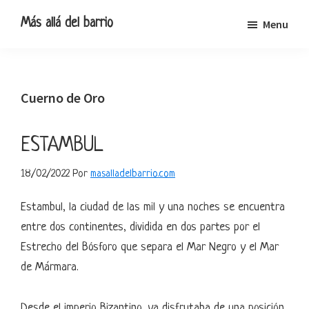
Ir
Ir
Ir
Ir
Más allá del barrio
Menu
a
al
a
al
Blog
navegación
contenido
la
pie
de
principal
principal
barra
de
viajes,
lateral
página
Cuerno de Oro
escapadas
primaria
y
pequeñas
ESTAMBUL
rutas
18/02/2022
Por
masalladelbarrio.com
Estambul, la ciudad de las mil y una noches se encuentra
entre dos continentes, dividida en dos partes por el
Estrecho del Bósforo que separa el Mar Negro y el Mar
de Mármara.
Desde el imperio Bizantino, ya disfrutaba de una posición