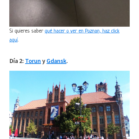
Si quieres saber
qué hacer o ver en Poznan, haz click
aquí
.
Día 2:
Torun
y
Gdansk
.