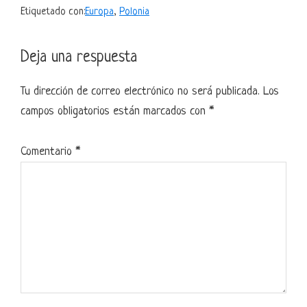
Etiquetado con:
Europa
,
Polonia
Interacciones
Deja una respuesta
con
Tu dirección de correo electrónico no será publicada.
Los
los
campos obligatorios están marcados con
*
lectores
Comentario
*