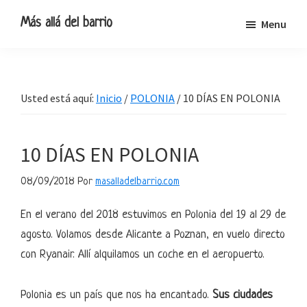
Ir
Ir
Ir
Ir
Más allá del barrio
Menu
a
al
a
al
Blog
navegación
contenido
la
pie
de
principal
principal
barra
de
viajes,
lateral
página
Usted está aquí:
Inicio
/
POLONIA
/
10 DÍAS EN POLONIA
escapadas
primaria
y
pequeñas
10 DÍAS EN POLONIA
rutas
08/09/2018
Por
masalladelbarrio.com
En el verano del 2018 estuvimos en Polonia del 19 al 29 de
agosto. Volamos desde Alicante a Poznan, en vuelo directo
con Ryanair. Allí alquilamos un coche en el aeropuerto.
Polonia es un país que nos ha encantado.
Sus ciudades