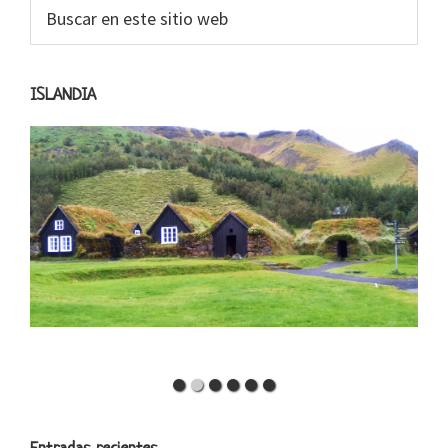
Barra
Buscar
en
lateral
este
primaria
sitio
ISLANDIA
web