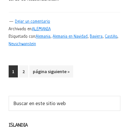
Dejar un comentario
Archivado en:
ALEMANIA
Etiquetado con:
Alemania
,
Alemania en Navidad
,
Baviera
,
Castillo
,
Neuschwanstein
Ir
Ir
Ir
1
2
página siguiente »
a
a
a
la
la
la
página
página
Barra
Buscar
en
lateral
este
primaria
sitio
ISLANDIA
web