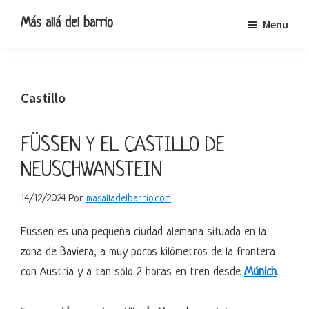
Ir
Ir
Ir
Ir
Más allá del barrio
Menu
a
al
a
al
Blog
navegación
contenido
la
pie
de
principal
principal
barra
de
viajes,
lateral
página
Castillo
escapadas
primaria
y
pequeñas
FÜSSEN Y EL CASTILLO DE
rutas
NEUSCHWANSTEIN
14/12/2024
Por
masalladelbarrio.com
Füssen es una pequeña ciudad alemana situada en la
zona de Baviera, a muy pocos kilómetros de la frontera
con Austria y a tan sólo 2 horas en tren desde
Múnich
.