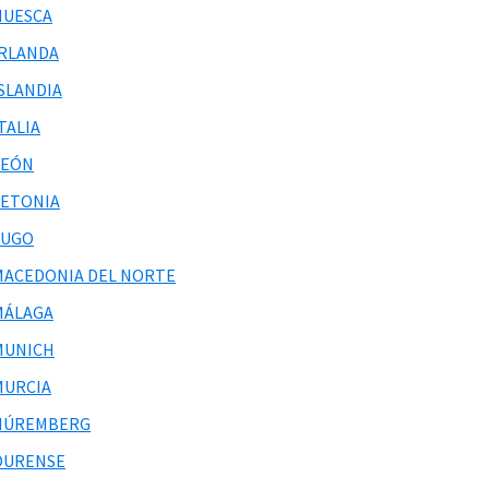
HUESCA
IRLANDA
ISLANDIA
TALIA
LEÓN
LETONIA
LUGO
MACEDONIA DEL NORTE
MÁLAGA
MUNICH
MURCIA
NÚREMBERG
OURENSE