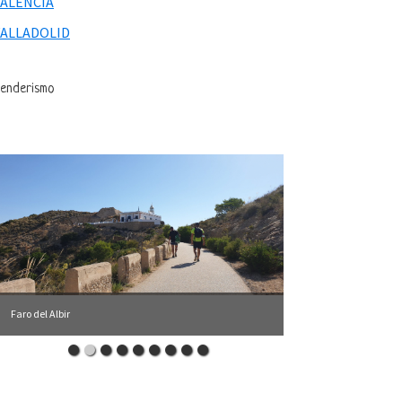
VALENCIA
VALLADOLID
enderismo
Faro del Albir