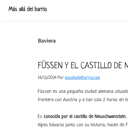
Ir
Ir
Ir
Ir
Más allá del barrio
a
al
a
al
Blog
navegación
contenido
la
pie
de
principal
principal
barra
de
viajes,
lateral
página
Baviera
escapadas
primaria
y
pequeñas
FÜSSEN Y EL CASTILLO DE
rutas
14/12/2024
Por
masalladelbarrio.com
Füssen es una pequeña ciudad alemana situada 
frontera con Austria y a tan sólo 2 horas en 
Es
conocida por el castillo de Neuschwanstein
,
Alpes bávaros junto con su historia, hacen de