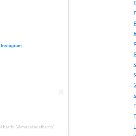
n Instagram
S
l barrio (@masalladelbarrio)