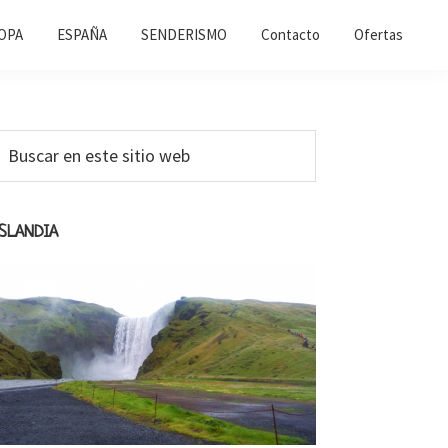
OPA
ESPAÑA
SENDERISMO
Contacto
Ofertas
Barra
uscar
n
ateral
ste
primaria
itio
ISLANDIA
web