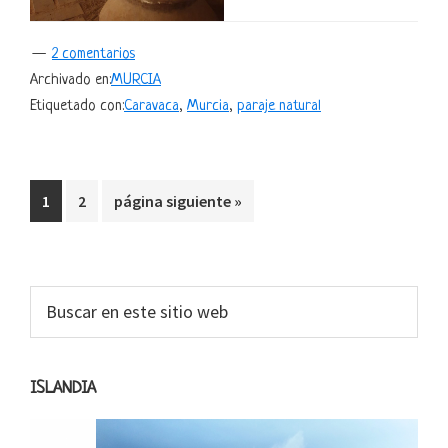
2 comentarios
Archivado en:
MURCIA
Etiquetado con:
Caravaca
,
Murcia
,
paraje natural
Ir
Ir
Ir
1
2
página siguiente »
a
a
a
la
la
la
página
página
Barra
Buscar
en
lateral
este
primaria
sitio
ISLANDIA
web