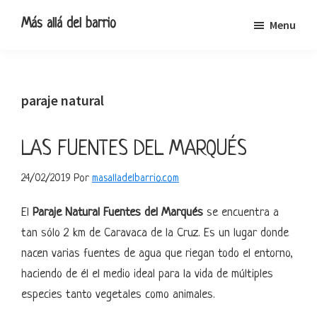
Ir
Ir
Ir
Ir
Más allá del barrio
Menu
a
al
a
al
Blog
navegación
contenido
la
pie
de
principal
principal
barra
de
viajes,
lateral
página
paraje natural
escapadas
primaria
y
pequeñas
LAS FUENTES DEL MARQUÉS
rutas
24/02/2019
Por
masalladelbarrio.com
El
Paraje Natural Fuentes del Marqués
se encuentra a
tan sólo 2 km de Caravaca de la Cruz. Es un lugar donde
nacen varias fuentes de agua que riegan todo el entorno,
haciendo de él el medio ideal para la vida de múltiples
especies tanto vegetales como animales.