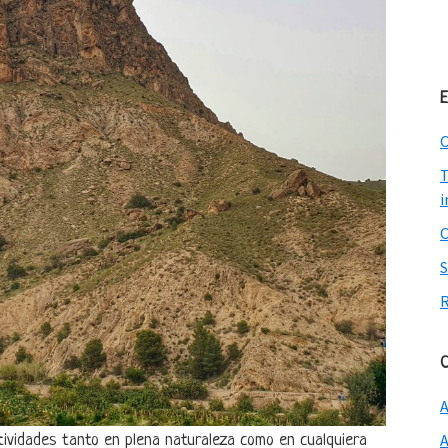
E
C
T
i
C
tividades tanto en plena naturaleza como en cualquiera