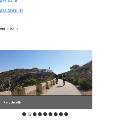
VALENCIA
VALLADOLID
enderismo
Faro del Albir