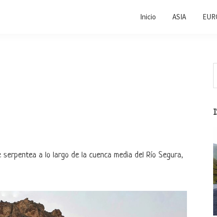
Inicio
ASIA
EUR
B
e
l
e
s
ue serpentea a lo largo de la cuenca media del Río Segura,