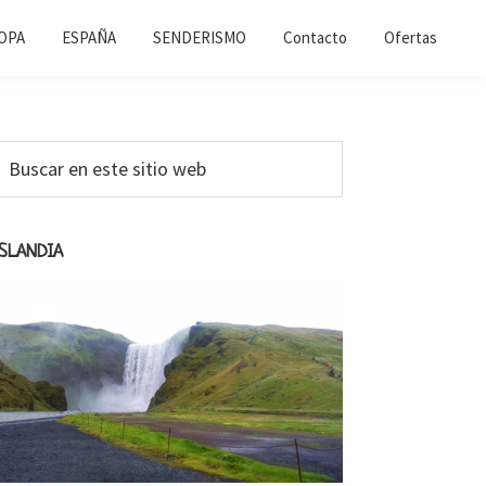
OPA
ESPAÑA
SENDERISMO
Contacto
Ofertas
Barra
uscar
n
ateral
ste
primaria
itio
ISLANDIA
web