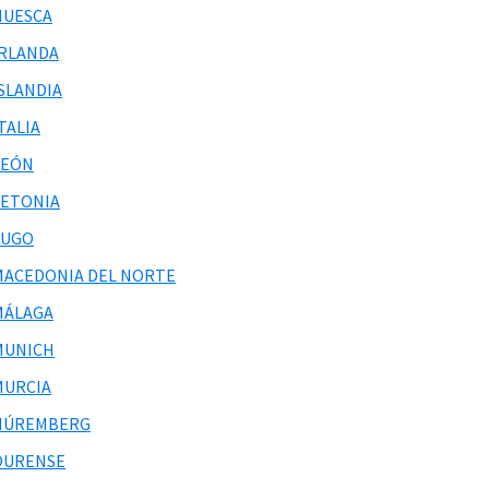
HUESCA
IRLANDA
ISLANDIA
TALIA
LEÓN
LETONIA
LUGO
MACEDONIA DEL NORTE
MÁLAGA
MUNICH
MURCIA
NÚREMBERG
OURENSE