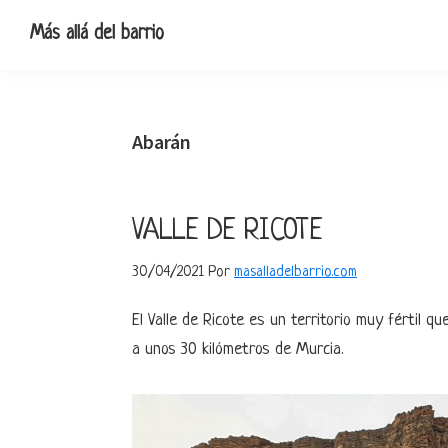
Ir
Ir
Ir
Ir
Más allá del barrio
a
al
a
al
Blog
navegación
contenido
la
pie
de
principal
principal
barra
de
viajes,
lateral
página
Abarán
escapadas
primaria
y
pequeñas
VALLE DE RICOTE
rutas
30/04/2021
Por
masalladelbarrio.com
El Valle de Ricote es un territorio muy fértil q
a unos 30 kilómetros de Murcia.