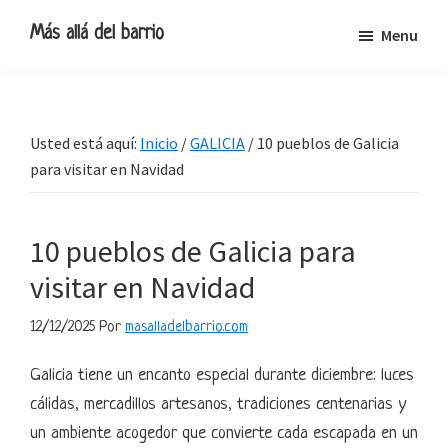
Ir
Ir
Ir
Ir
Más allá del barrio
Menu
a
al
a
al
Blog
navegación
contenido
la
pie
de
principal
principal
barra
de
viajes,
lateral
página
Usted está aquí:
Inicio
/
GALICIA
/
10 pueblos de Galicia
escapadas
primaria
para visitar en Navidad
y
pequeñas
rutas
10 pueblos de Galicia para
visitar en Navidad
12/12/2025
Por
masalladelbarrio.com
Galicia tiene un encanto especial durante diciembre: luces
cálidas, mercadillos artesanos, tradiciones centenarias y
un ambiente acogedor que convierte cada escapada en un