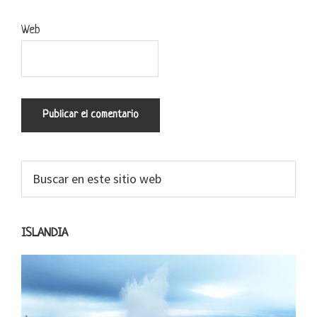
Web
Barra
Buscar
en
lateral
este
primaria
sitio
ISLANDIA
web