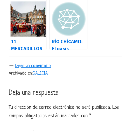
11
RÍO CHÍCAMO:
MERCADILLOS
El oasis
DE NAVIDAD
escondido de
QUE NO TE
Murcia
Dejar un comentario
PUEDES
perfecto para
Archivado en:
GALICIA
PERDER
el verano
Interacciones
Deja una respuesta
con
Tu dirección de correo electrónico no será publicada.
Los
los
campos obligatorios están marcados con
*
lectores