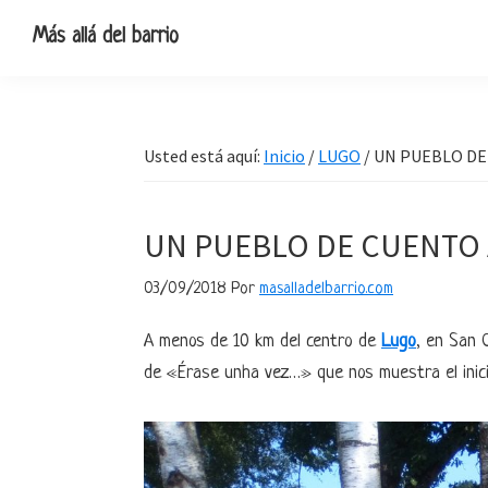
Ir
Ir
Ir
Ir
Más allá del barrio
a
al
a
al
Blog
navegación
contenido
la
pie
de
principal
principal
barra
de
viajes,
lateral
página
Usted está aquí:
Inicio
/
LUGO
/
UN PUEBLO DE
escapadas
primaria
y
pequeñas
UN PUEBLO DE CUENTO 
rutas
03/09/2018
Por
masalladelbarrio.com
A menos de 10 km del centro de
Lugo
, en San C
de «Érase unha vez…» que nos muestra el inicio