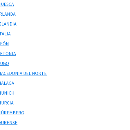
HUESCA
IRLANDA
ISLANDIA
TALIA
LEÓN
LETONIA
LUGO
MACEDONIA DEL NORTE
MÁLAGA
MUNICH
MURCIA
NÚREMBERG
OURENSE