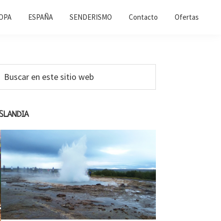
OPA
ESPAÑA
SENDERISMO
Contacto
Ofertas
Barra
uscar
n
ateral
ste
primaria
itio
ISLANDIA
web