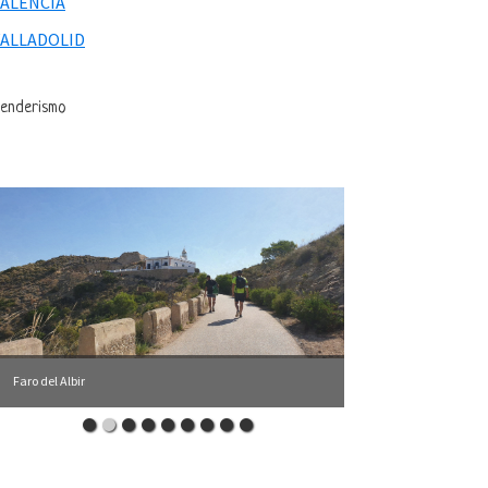
VALENCIA
VALLADOLID
enderismo
Faro del Albir